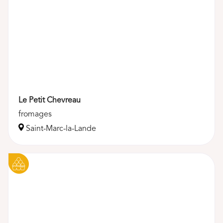
Boissons
Boulangerie
Le Petit Chevreau
Crèmerie, fromages et œufs
fromages
Épicerie salée
Saint-Marc-la-Lande
Épicerie sucrée
Fruits & Légumes
Viandes & Poissons