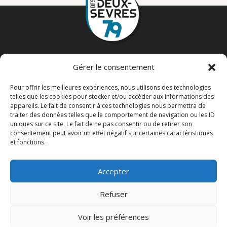
PRODUITS ET PRODUCTEURS
Gérer le consentement
Carte interactive des produits et des producteurs
Espace producteurs
Pour offrir les meilleures expériences, nous utilisons des technologies
telles que les cookies pour stocker et/ou accéder aux informations des
À PROPOS
appareils. Le fait de consentir à ces technologies nous permettra de
La marque « Produit des Deux-Sèvres »
traiter des données telles que le comportement de navigation ou les ID
La démarche « Manger Bon et Local »
uniques sur ce site. Le fait de ne pas consentir ou de retirer son
L’agriculture deux-sévrienne
consentement peut avoir un effet négatif sur certaines caractéristiques
et fonctions.
BLOG
Actualités et événements
Nos spécialités et recettes
Accepter
Refuser
Voir les préférences