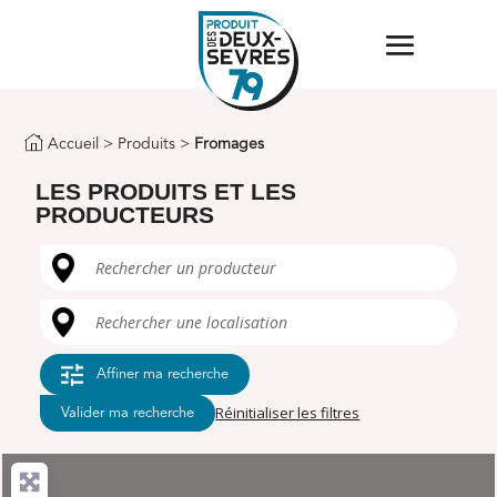
Accueil
>
Produits
>
Fromages
LES PRODUITS ET LES
PRODUCTEURS
Rechercher un producteur
Rechercher une localisation
Affiner ma recherche
Réinitialiser les filtres
Valider ma recherche
Valider ma recherche