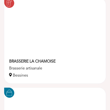
Boissons
Boulangerie
Crèmerie, fromages et œuf
BRASSERIE LA CHAMOISE
Brasserie artisanale
Épicerie salée
Bessines
Épicerie sucrée
Fruits & Légumes
Viandes & Poissons