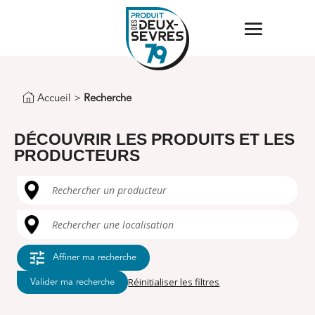
Accueil
>
Recherche
DÉCOUVRIR LES PRODUITS ET LES
PRODUCTEURS
Rechercher un producteur
Rechercher une localisation
Affiner ma recherche
Réinitialiser les filtres
Valider ma recherche
Valider ma recherche