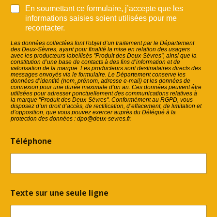
A
R
En soumettant ce formulaire, j’accepte que les
d
G
r
informations saisies soient utilisées pour me
P
e
recontacter.
D
s
*
Les données collectées font l'objet d’un traitement par le Département
s
des Deux-Sèvres, ayant pour finalité la mise en relation des usagers
e
avec les producteurs labellisés "Produit des Deux-Sèvres", ainsi que la
constitution d’une base de contacts à des fins d’information et de
s
valorisation de la marque. Les producteurs sont destinataires directs des
e
messages envoyés via le formulaire. Le Département conserve les
données d’identité (nom, prénom, adresse e-mail) et les données de
u
connexion pour une durée maximale d’un an. Ces données peuvent être
l
utilisées pour adresser ponctuellement des communications relatives à
la marque "Produit des Deux-Sèvres". Conformément au RGPD, vous
e
disposez d’un droit d’accès, de rectification, d’effacement, de limitation et
e
d’opposition, que vous pouvez exercer auprès du Délégué à la
n
protection des données : dpo@deux-sevres.fr.
Téléphone
Texte sur une seule ligne