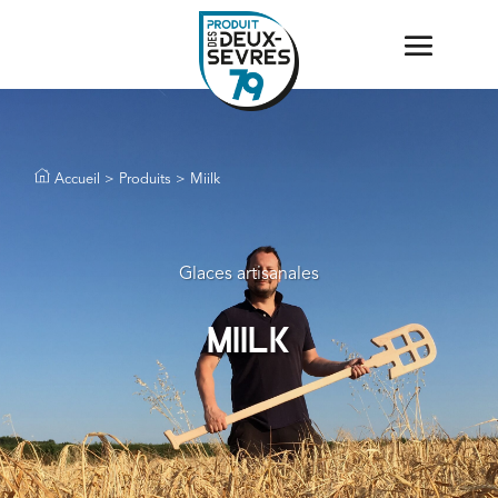
Accueil
>
Produits
> Miilk
Glaces artisanales
Miilk