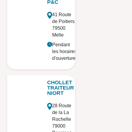
P&C
41 Route
de Poitiers,
79500
Melle
Pendant
les horaires
d'ouverture
CHOLLET
TRAITEUR
NIORT
28 Route
de la La
Rochelle
79000