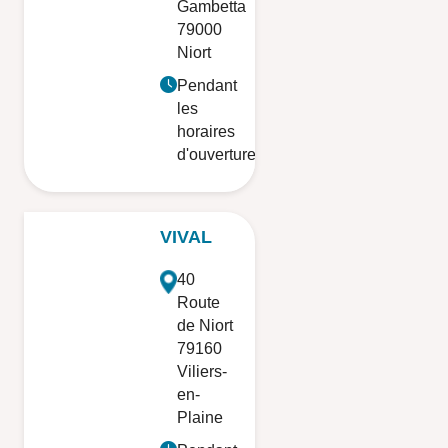
Gambetta
79000
Niort
Pendant
les
horaires
d'ouverture
VIVAL
40
Route
de Niort
79160
Viliers-
en-
Plaine