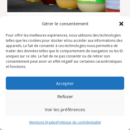
CULTURE API
Gérer le consentement
Apiculteur
Pour offrir les meilleures expériences, nous utilisons des technologies
Ardin
telles que les cookies pour stocker et/ou accéder aux informations des
appareils. Le fait de consentir à ces technologies nous permettra de
traiter des données telles que le comportement de navigation ou les ID
uniques sur ce site. Le fait de ne pas consentir ou de retirer son
consentement peut avoir un effet négatif sur certaines caractéristiques
et fonctions.
Accepter
Refuser
Voir les préférences
LA TRUITE FLEURIE
Ferme en aquaponie (pisciculture et maraîchage
Mentions légales
Politique de confidentialité
en symbiose)