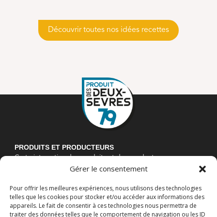
Découvrir toutes nos idées recettes
PRODUITS ET PRODUCTEURS
Carte interactive des produits et des producteurs
Gérer le consentement
Espace producteurs
À PROPOS
Pour offrir les meilleures expériences, nous utilisons des technologies
La marque « Produit des Deux-Sèvres »
telles que les cookies pour stocker et/ou accéder aux informations des
La démarche « Manger Bon et Local »
appareils. Le fait de consentir à ces technologies nous permettra de
L’agriculture deux-sévrienne
traiter des données telles que le comportement de navigation ou les ID