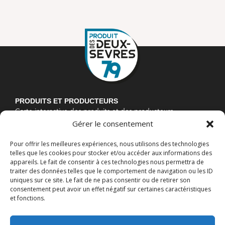
PRODUITS ET PRODUCTEURS
Carte interactive des produits et des producteurs
Gérer le consentement
Espace producteurs
À PROPOS
Pour offrir les meilleures expériences, nous utilisons des technologies
La marque « Produit des Deux-Sèvres »
telles que les cookies pour stocker et/ou accéder aux informations des
La démarche « Manger Bon et Local »
appareils. Le fait de consentir à ces technologies nous permettra de
L’agriculture deux-sévrienne
traiter des données telles que le comportement de navigation ou les ID
uniques sur ce site. Le fait de ne pas consentir ou de retirer son
BLOG
consentement peut avoir un effet négatif sur certaines caractéristiques
Actualités et événements
et fonctions.
Nos spécialités et recettes