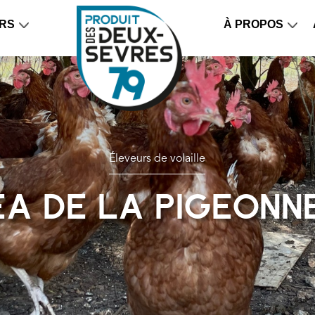
RS
À PROPOS
Éleveurs de volaille
A de la Pigeonn