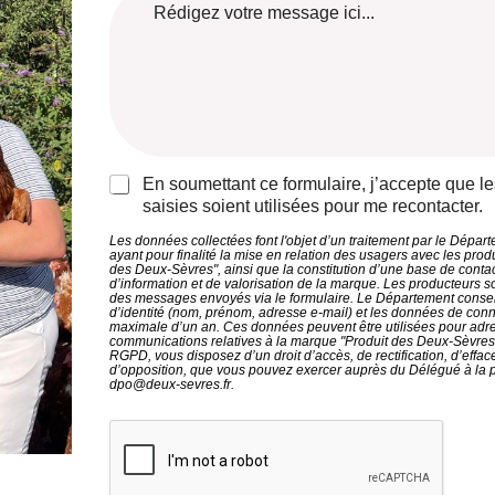
e
é
s
e
s
p
e
n
s
h
e
M
a
o
m
i
g
n
a
s
e
e
i
e
*
*
l
*
R
En soumettant ce formulaire, j’accepte que le
G
saisies soient utilisées pour me recontacter.
P
D
Les données collectées font l'objet d’un traitement par le Dépa
ayant pour finalité la mise en relation des usagers avec les prod
*
des Deux-Sèvres", ainsi que la constitution d’une base de contac
d’information et de valorisation de la marque. Les producteurs so
des messages envoyés via le formulaire. Le Département conse
d’identité (nom, prénom, adresse e-mail) et les données de con
maximale d’un an. Ces données peuvent être utilisées pour adr
communications relatives à la marque "Produit des Deux-Sèvre
RGPD, vous disposez d’un droit d’accès, de rectification, d’efface
d’opposition, que vous pouvez exercer auprès du Délégué à la p
dpo@deux-sevres.fr.