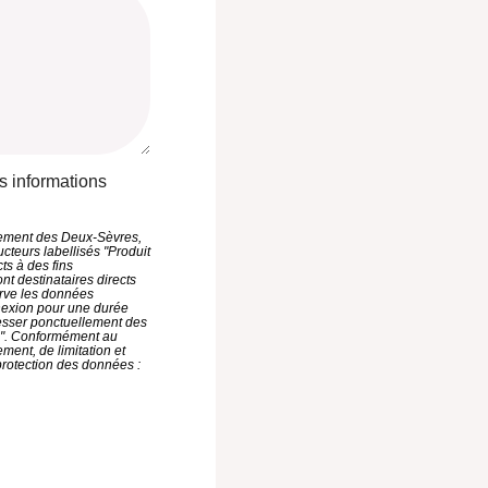
s informations
rtement des Deux-Sèvres,
ucteurs labellisés "Produit
ts à des fins
nt destinataires directs
rve les données
nexion pour une durée
esser ponctuellement des
s". Conformément au
ment, de limitation et
rotection des données :