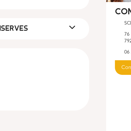
CO
SCE
NSERVES
76 
792
06 
Con